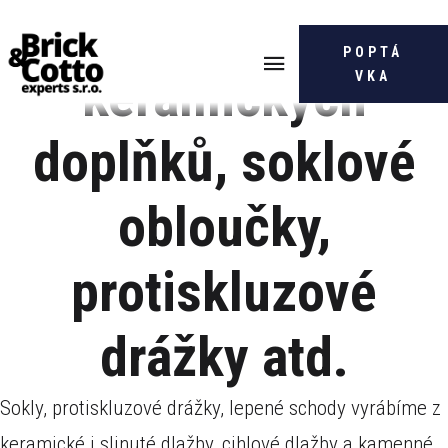
Výroba
POPTÁ
keramických
VKA
doplňků, soklové
obloučky,
protiskluzové
drážky atd.
Sokly, protiskluzové drážky, lepené schody vyrábíme z
keramické i slinuté dlažby, cihlové dlažby a kamenné