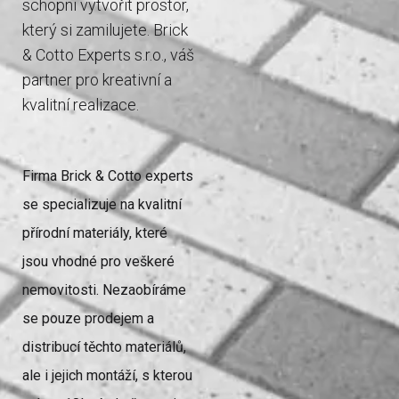
schopni vytvořit prostor,
který si zamilujete. Brick
& Cotto Experts s.r.o., váš
partner pro kreativní a
kvalitní realizace.
Firma Brick & Cotto experts
se specializuje na kvalitní
přírodní materiály, které
jsou vhodné pro veškeré
nemovitosti. Nezaobíráme
se pouze prodejem a
distribucí těchto materiálů,
ale i jejich montáží, s kterou