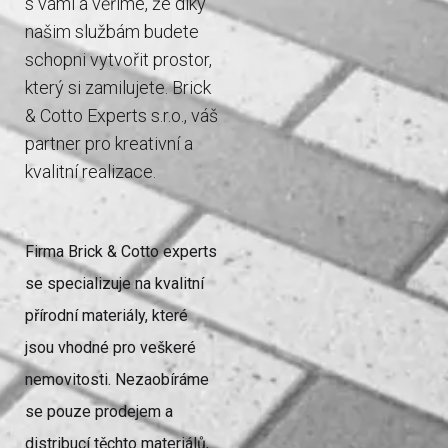
s vámi a věříme, že díky
našim službám budete
schopni vytvořit prostor,
který si zamilujete. Brick
& Cotto Experts s.r.o., váš
partner pro kreativní a
kvalitní realizace.
Firma Brick & Cotto experts
se specializuje na kvalitní
přírodní materiály, které
jsou vhodné pro veškeré
nemovitosti. Nezaobíráme
se pouze prodejem a
distribucí těchto materiálů,